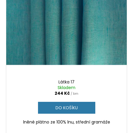
Látka 17
Skladem
244 Kč
/ bm
DO KOŠÍKU
lněné plátno ze 100% lnu, střední gramáže