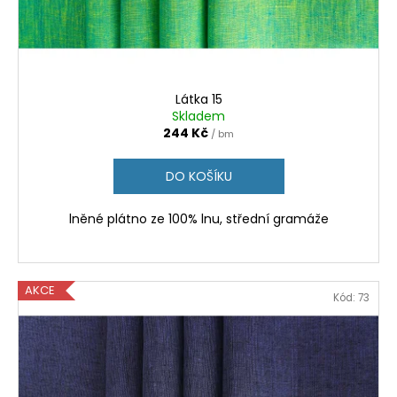
č
d
u
u
j
k
e
t
m
ů
e
Látka 15
Skladem
244 Kč
/ bm
LÁTKA
25
DO KOŠÍKU
153
Kč
lněné plátno ze 100% lnu, střední gramáže
AKCE
Kód:
73