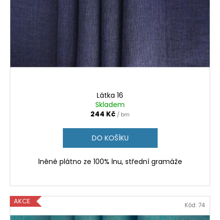
Látka 16
Skladem
244 Kč
/ bm
DO KOŠÍKU
lněné plátno ze 100% lnu, střední gramáže
AKCE
Kód:
74